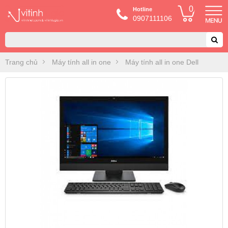
0
Hotline
0907111106
Trang chủ
Máy tính all in one
Máy tính all in one Dell