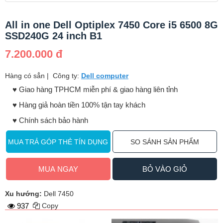
All in one Dell Optiplex 7450 Core i5 6500 8G
SSD240G 24 inch B1
7.200.000 đ
Hàng có sẳn
|
Công ty:
Dell computer
♥️ Giao hàng TPHCM miễn phí & giao hàng liên tỉnh
♥️ Hàng giả hoàn tiền 100% tận tay khách
♥️ Chính sách bảo hành
MUA TRẢ GÓP THẺ TÍN DỤNG
SO SÁNH SẢN PHẨM
MUA NGAY
BỎ VÀO GIỎ
Xu hướng:
Dell 7450
937
Copy