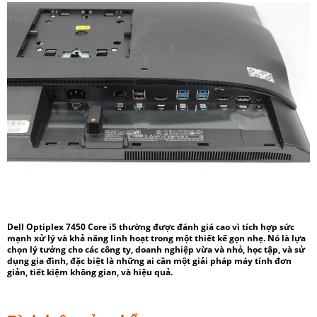
Dell Optiplex 7450 Core i5
thường được đánh giá cao vì tích hợp sức
mạnh xử lý và khả năng linh hoạt trong một thiết kế gọn nhẹ. Nó là lựa
chọn lý tưởng cho các công ty, doanh nghiệp vừa và nhỏ, học tập, và sử
dụng gia đình, đặc biệt là những ai cần một giải pháp máy tính đơn
giản, tiết kiệm không gian, và hiệu quả.