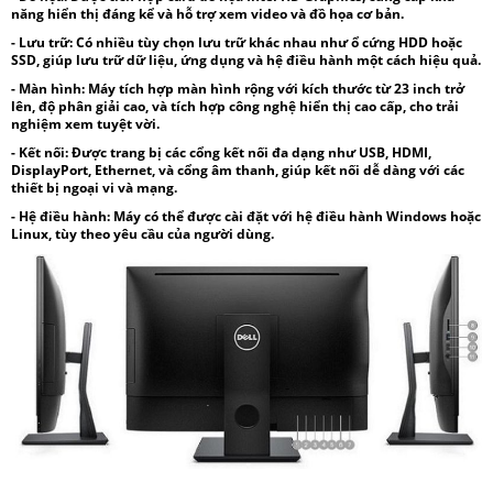
năng hiển thị đáng kể và hỗ trợ xem video và đồ họa cơ bản.
- Lưu trữ:
Có nhiều tùy chọn lưu trữ khác nhau như ổ cứng HDD hoặc
SSD, giúp lưu trữ dữ liệu, ứng dụng và hệ điều hành một cách hiệu quả.
- Màn hình:
Máy tích hợp màn hình rộng với kích thước từ 23 inch trở
lên, độ phân giải cao, và tích hợp công nghệ hiển thị cao cấp, cho trải
nghiệm xem tuyệt vời.
- Kết nối:
Được trang bị các cổng kết nối đa dạng như USB, HDMI,
DisplayPort, Ethernet, và cổng âm thanh, giúp kết nối dễ dàng với các
thiết bị ngoại vi và mạng.
- Hệ điều hành:
Máy có thể được cài đặt với hệ điều hành Windows hoặc
Linux, tùy theo yêu cầu của người dùng.