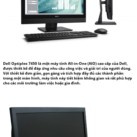
Dell Optiplex 7450
là một máy tính All-in-One (AIO) cao cấp của Dell,
được thiết kế để đáp ứng nhu cầu công việc và giải trí của người dùng.
Với thiết kế đơn giản, gọn gàng và tích hợp đầy đủ các thành phần
trong một màn hình, máy tính này tiết kiệm không gian và rất phù hợp
cho các môi trường làm việc hoặc gia đình.