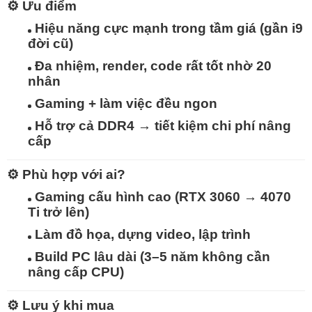
⚙️
Ưu điểm
Hiệu năng cực mạnh trong tầm giá (gần i9
đời cũ)
Đa nhiệm, render, code rất tốt nhờ
20
nhân
Gaming + làm việc đều ngon
Hỗ trợ cả DDR4 → tiết kiệm chi phí nâng
cấp
⚙️
Phù hợp với ai?
Gaming cấu hình cao (RTX 3060 → 4070
Ti trở lên)
Làm đồ họa, dựng video, lập trình
Build PC lâu dài (3–5 năm không cần
nâng cấp CPU)
⚙️
Lưu ý khi mua