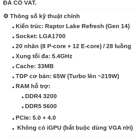
ĐÃ CÓ VAT.
⚙️
Thông số kỹ thuật chính
Kiến trúc: Raptor Lake Refresh (Gen 14)
Socket: LGA1700
20 nhân (8 P-core + 12 E-core) / 28 luồng
Xung tối đa:
5.4GHz
Cache:
33MB
TDP cơ bản: 65W (Turbo lên ~219W)
RAM hỗ trợ:
DDR4 3200
DDR5 5600
PCIe: 5.0 + 4.0
Không có iGPU (bắt buộc dùng VGA rời)