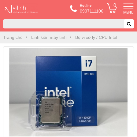
0
Hotline
0907111106
Trang chủ
Linh kiện máy tính
Bộ vi xử lý / CPU Intel