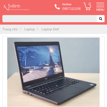
0
Hotline
0907111106
Trang chủ
Laptop
Laptop Dell