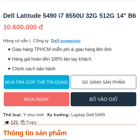
Dell Latitude 5490 i7 8550U 32G 512G 14" B6
10.600.000 đ
Hàng có sẳn
|
Công ty:
Dell computer
♥️ Giao hàng TPHCM miễn phí & giao hàng liên tỉnh
♥️ Hàng giả hoàn tiền 100% tận tay khách
♥️ Chính sách bảo hành
MUA TRẢ GÓP THẺ TÍN DỤNG
SO SÁNH SẢN PHẨM
MUA NGAY
BỎ VÀO GIỎ
Thể loại:
Y như mới
Xu hướng:
Laptop Dell 5490
121
Copy
Thông tin sản phẩm