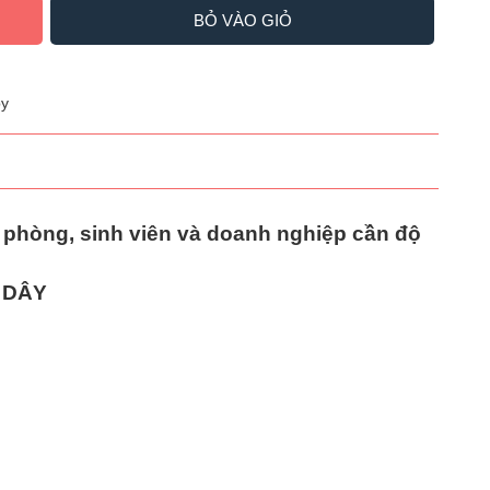
BỎ VÀO GIỎ
y
n phòng, sinh viên và doanh nghiệp cần độ
 DÂY