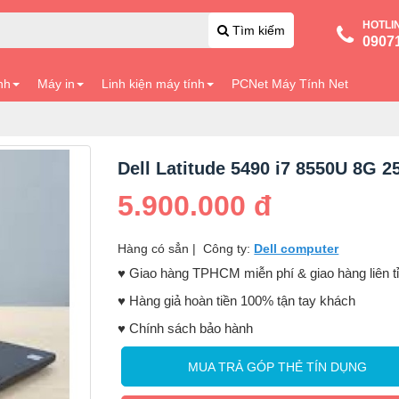
HOTLI
Tìm kiếm
0907
nh
Máy in
Linh kiện máy tính
PCNet Máy Tính Net
Dell Latitude 5490 i7 8550U 8G 2
5.900.000 đ
Hàng có sẳn
|
Công ty:
Dell computer
♥️ Giao hàng TPHCM miễn phí & giao hàng liên t
♥️ Hàng giả hoàn tiền 100% tận tay khách
♥️ Chính sách bảo hành
MUA TRẢ GÓP THẺ TÍN DỤNG