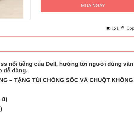
MUA NGAY
121
Cop
ness nổi tiếng của Dell, hướng tới người dùng vă
p dễ dàng.
HÀNG – TẶNG TÚI CHỐNG SỐC VÀ CHUỘT KHÔNG
 8)
)