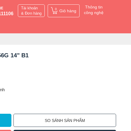
Thông tin
Tài khoản
NE
0
Giỏ hàng
công nghệ
111106
& Đơn hàng
56G 14" B1
ỉnh
SO SÁNH SẢN PHẨM