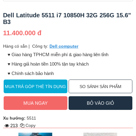
Dell Latitude 5511 i7 10850H 32G 256G 15.6"
B3
11.400.000 đ
Hàng có sẳn
|
Công ty:
Dell computer
♥️ Giao hàng TPHCM miễn phí & giao hàng liên tỉnh
♥️ Hàng giả hoàn tiền 100% tận tay khách
♥️ Chính sách bảo hành
MUA TRẢ GÓP THẺ TÍN DỤNG
SO SÁNH SẢN PHẨM
MUA NGAY
BỎ VÀO GIỎ
Xu hướng:
5511
213
Copy