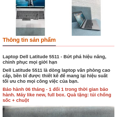
Thông tin sản phẩm
Laptop Dell Latitude 5511 - Bứt phá hiệu năng,
chinh phục mọi giới hạn
Dell Latitude 5511 là dòng laptop văn phòng cao
cấp, bền bĩ được thiết kế để mang lại hiệu suất
tối ưu cho mọi công việc của bạn.
Bảo hành 06 tháng - 1 đổi 1 trong thời gian bảo
hành. Máy like new, full box. Quà tặng: túi chống
sốc + chuột