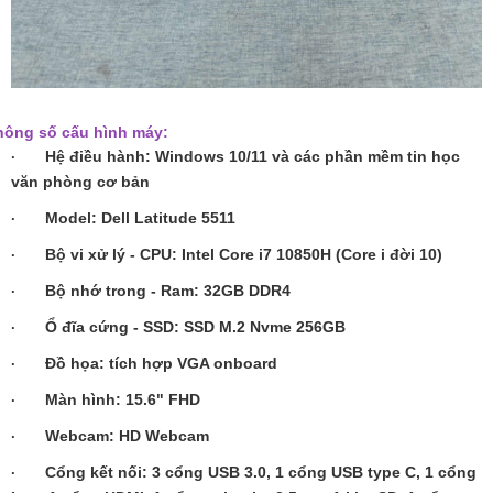
hông số cấu hình máy:
Hệ điều hành: Windows 10/11 và các phần mềm tin học
·
văn phòng cơ bản
Model: Dell Latitude 5511
·
Bộ vi xử lý - CPU:
Intel Core i7 10850H (Core i đời 10)
·
Bộ nhớ trong - Ram:
32GB DDR4
·
Ổ đĩa cứng - SSD:
SSD M.2 Nvme 256GB
·
Đồ họa: tích hợp VGA onboard
·
Màn hình: 15.6" FHD
·
Webcam: HD Webcam
·
Cổng kết nối: 3 cổng USB 3.0, 1 cổng USB type C, 1 cổng
·