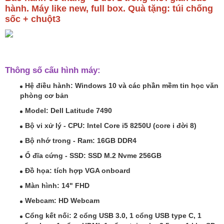
hành. Máy like new, full box. Quà tặng: túi chống
sốc + chuột3
Thông số cấu hình máy:
Hệ điều hành: Windows 10 và các phần mềm tin học văn
phòng cơ bản
Model: Dell Latitude 7490
Bộ vi xử lý - CPU:
Intel Core i5 8250U (core i đời 8)
Bộ nhớ trong - Ram:
16GB DDR4
Ổ đĩa cứng - SSD:
SSD M.2 Nvme 256GB
Đồ họa: tích hợp VGA onboard
Màn hình: 14" FHD
Webcam: HD Webcam
Cổng kết nối: 2 cổng USB 3.0, 1 cổng USB type C, 1