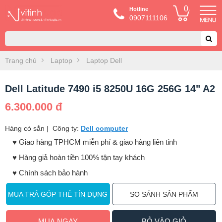
0
Hotline
0907111106
Trang chủ
Laptop
Laptop Dell
Dell Latitude 7490 i5 8250U 16G 256G 14" A2
6.300.000 đ
Hàng có sẳn
|
Công ty:
Dell computer
♥️ Giao hàng TPHCM miễn phí & giao hàng liên tỉnh
♥️ Hàng giả hoàn tiền 100% tận tay khách
♥️ Chính sách bảo hành
MUA TRẢ GÓP THẺ TÍN DỤNG
SO SÁNH SẢN PHẨM
MUA NGAY
BỎ VÀO GIỎ