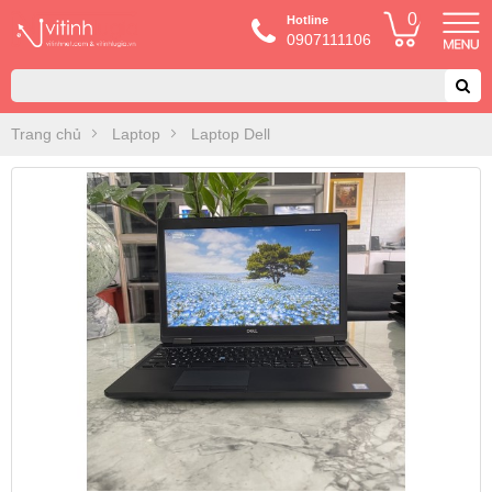
0
Hotline
0907111106
Trang chủ
Laptop
Laptop Dell