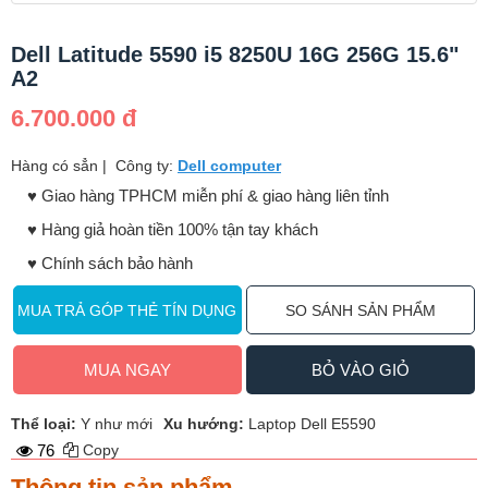
Dell Latitude 5590 i5 8250U 16G 256G 15.6"
A2
6.700.000 đ
Hàng có sẳn
|
Công ty:
Dell computer
♥️ Giao hàng TPHCM miễn phí & giao hàng liên tỉnh
♥️ Hàng giả hoàn tiền 100% tận tay khách
♥️ Chính sách bảo hành
MUA TRẢ GÓP THẺ TÍN DỤNG
SO SÁNH SẢN PHẨM
MUA NGAY
BỎ VÀO GIỎ
Thể loại:
Y như mới
Xu hướng:
Laptop Dell E5590
76
Copy
Thông tin sản phẩm