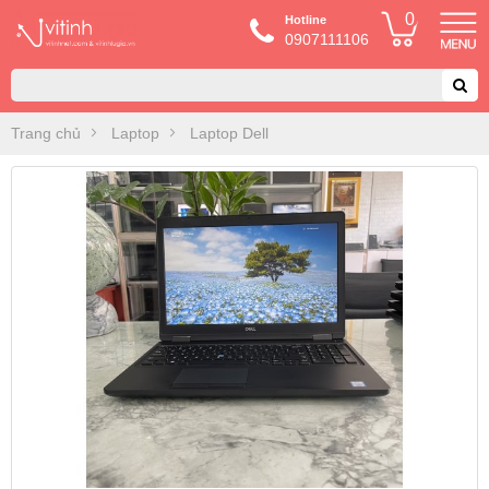
0
Hotline
0907111106
Trang chủ
Laptop
Laptop Dell