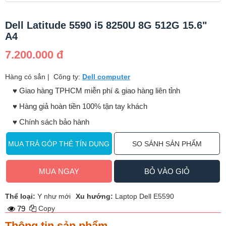
Dell Latitude 5590 i5 8250U 8G 512G 15.6"
A4
7.200.000 đ
Hàng có sẳn
|
Công ty:
Dell computer
♥️ Giao hàng TPHCM miễn phí & giao hàng liên tỉnh
♥️ Hàng giả hoàn tiền 100% tận tay khách
♥️ Chính sách bảo hành
MUA TRẢ GÓP THẺ TÍN DỤNG
SO SÁNH SẢN PHẨM
MUA NGAY
BỎ VÀO GIỎ
Thể loại:
Y như mới
Xu hướng:
Laptop Dell E5590
79
Copy
Thông tin sản phẩm