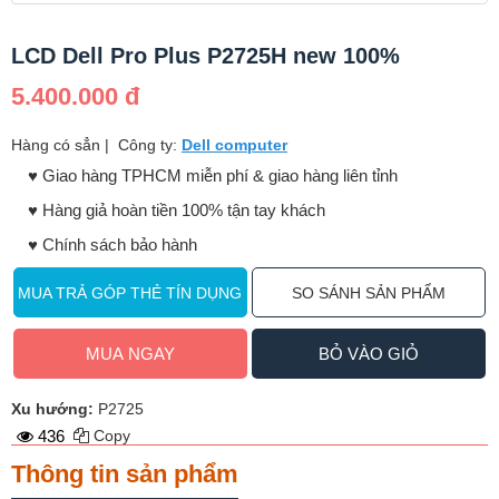
LCD Dell Pro Plus P2725H new 100%
5.400.000 đ
Hàng có sẳn
|
Công ty:
Dell computer
♥️ Giao hàng TPHCM miễn phí & giao hàng liên tỉnh
♥️ Hàng giả hoàn tiền 100% tận tay khách
♥️ Chính sách bảo hành
MUA TRẢ GÓP THẺ TÍN DỤNG
SO SÁNH SẢN PHẨM
MUA NGAY
BỎ VÀO GIỎ
Xu hướng:
P2725
436
Copy
Thông tin sản phẩm