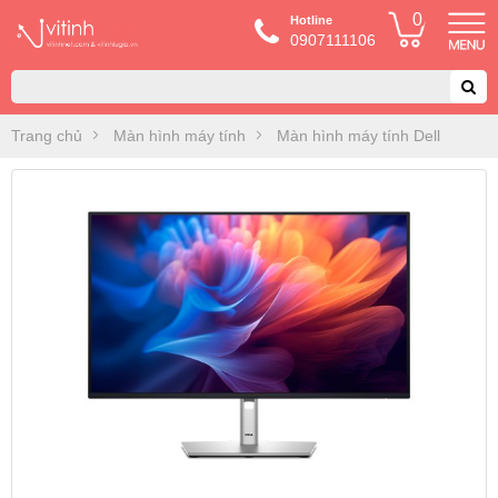
0
Hotline
0907111106
Trang chủ
Màn hình máy tính
Màn hình máy tính Dell