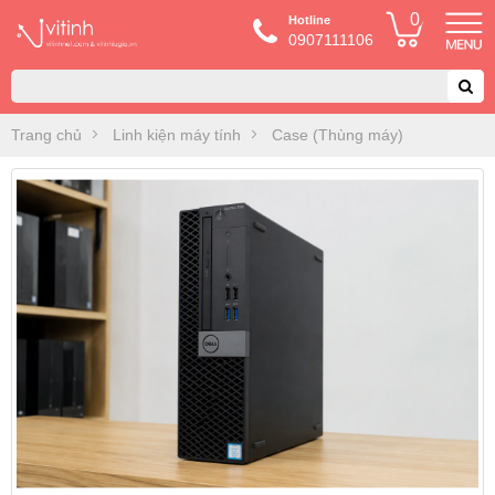
0
Hotline
0907111106
Trang chủ
Linh kiện máy tính
Case (Thùng máy)