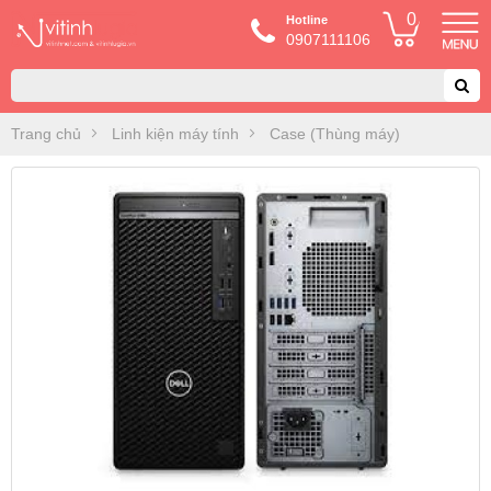
0
Hotline
0907111106
Trang chủ
Linh kiện máy tính
Case (Thùng máy)