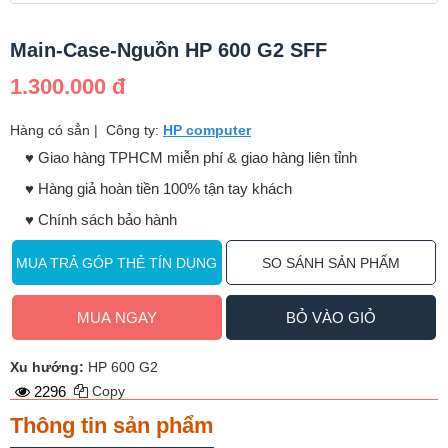
Main-Case-Nguồn HP 600 G2 SFF
1.300.000 đ
Hàng có sẳn
|
Công ty:
HP computer
♥️ Giao hàng TPHCM miễn phí & giao hàng liên tỉnh
♥️ Hàng giả hoàn tiền 100% tận tay khách
♥️ Chính sách bảo hành
MUA TRẢ GÓP THẺ TÍN DỤNG
SO SÁNH SẢN PHẨM
MUA NGAY
BỎ VÀO GIỎ
Xu hướng:
HP 600 G2
2296
Copy
Thông tin sản phẩm