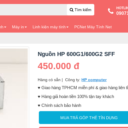
HOTLI
Tìm kiếm
0907
nh
Máy in
Linh kiện máy tính
PCNet Máy Tính Net
Nguồn HP 600G1/600G2 SFF
450.000 đ
Hàng có sẳn
|
Công ty:
HP computer
♥️ Giao hàng TPHCM miễn phí & giao hàng liên t
♥️ Hàng giả hoàn tiền 100% tận tay khách
♥️ Chính sách bảo hành
MUA TRẢ GÓP THẺ TÍN DỤNG