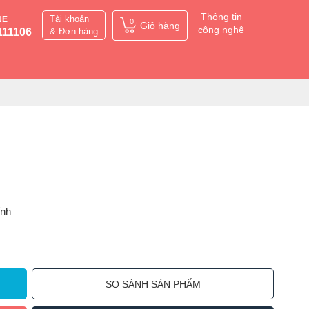
Thông tin
Tài khoản
NE
0
Giỏ hàng
công nghệ
111106
& Đơn hàng
ỉnh
SO SÁNH SẢN PHẨM