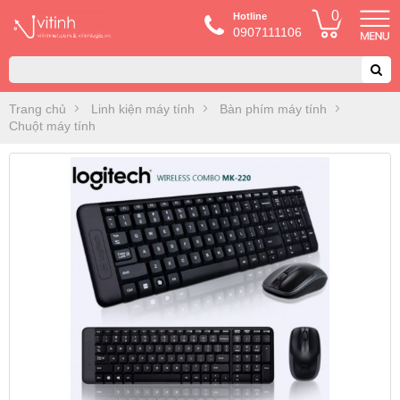
0
Hotline
0907111106
Trang chủ
Linh kiện máy tính
Bàn phím máy tính
Chuột máy tính