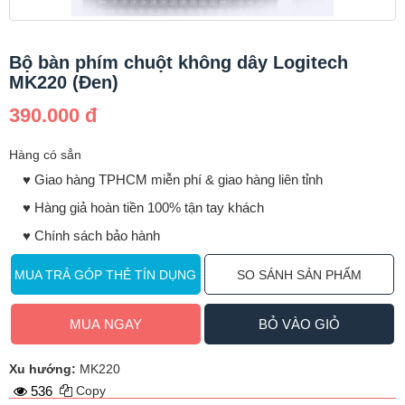
Bộ bàn phím chuột không dây Logitech
MK220 (Đen)
390.000 đ
Hàng có sẳn
♥️ Giao hàng TPHCM miễn phí & giao hàng liên tỉnh
♥️ Hàng giả hoàn tiền 100% tận tay khách
♥️ Chính sách bảo hành
MUA TRẢ GÓP THẺ TÍN DỤNG
SO SÁNH SẢN PHẨM
MUA NGAY
BỎ VÀO GIỎ
Xu hướng:
MK220
536
Copy