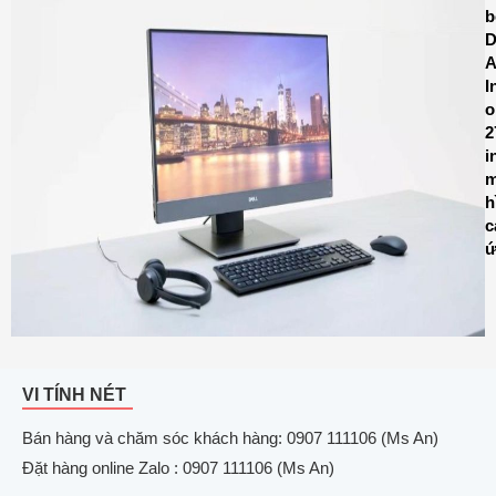
b
D
A
I
o
2
i
m
h
c
ứ
VI TÍNH NÉT
Bán hàng và chăm sóc khách hàng: 0907 111106 (Ms An)
Đặt hàng online Zalo : 0907 111106 (Ms An)