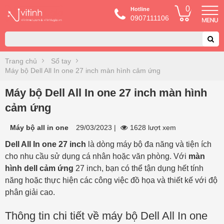
0
Hotline
0907111106
Trang chủ
Sổ tay
Máy bộ Dell All In one 27 inch màn hình cảm ứng
Máy bộ Dell All In one 27 inch màn hình
cảm ứng
Máy bộ all in one
29/03/2023
|
1628 lượt xem
Dell All In one 27 inch
là dòng máy bộ đa năng và tiện ích
cho nhu cầu sử dụng cá nhân hoặc văn phòng. Với
màn
hình dell cảm ứng
27 inch, bạn có thể tận dụng hết tính
năng hoặc thực hiện các công việc đồ họa và thiết kế với độ
phân giải cao.
Thông tin chi tiết về máy bộ Dell All In one