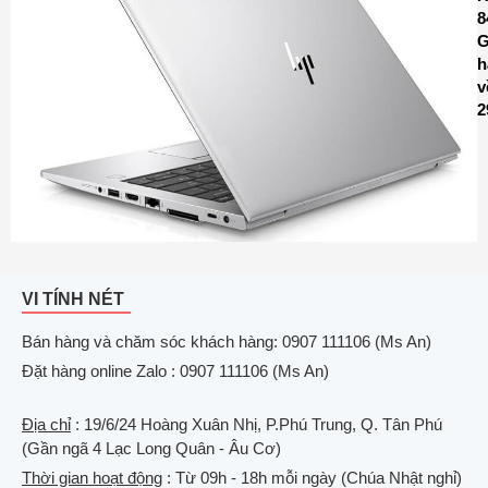
8
G
h
v
2
VI TÍNH NÉT
Bán hàng và chăm sóc khách hàng: 0907 111106 (Ms An)
Đặt hàng online Zalo : 0907 111106 (Ms An)
Địa chỉ
: 19/6/24 Hoàng Xuân Nhị, P.Phú Trung, Q. Tân Phú
(Gần ngã 4 Lạc Long Quân - Âu Cơ)
Thời gian hoạt động
: Từ 09h - 18h mỗi ngày (Chúa Nhật nghỉ)