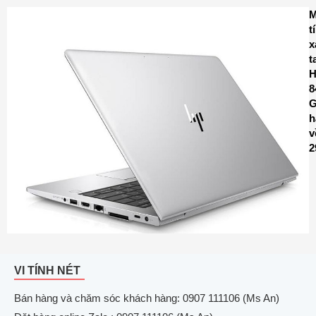
M
t
x
t
8
G
h
v
2
VI TÍNH NÉT
Bán hàng và chăm sóc khách hàng: 0907 111106 (Ms An)