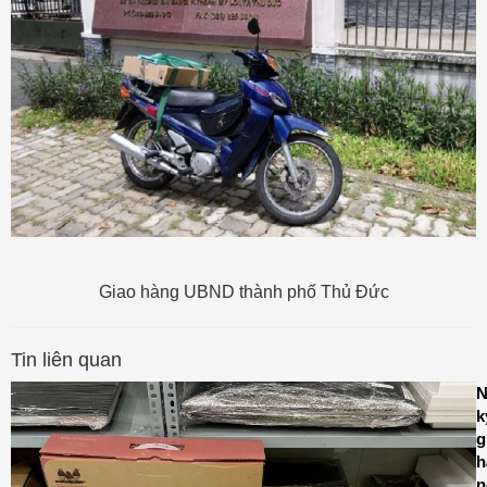
Giao hàng UBND thành phố Thủ Đức
Tin liên quan
N
k
g
h
n