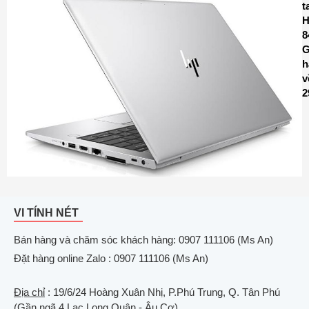
t
8
G
h
v
2
VI TÍNH NÉT
Bán hàng và chăm sóc khách hàng: 0907 111106 (Ms An)
Đặt hàng online Zalo : 0907 111106 (Ms An)
Địa chỉ
: 19/6/24 Hoàng Xuân Nhị, P.Phú Trung, Q. Tân Phú
(Gần ngã 4 Lạc Long Quân - Âu Cơ)