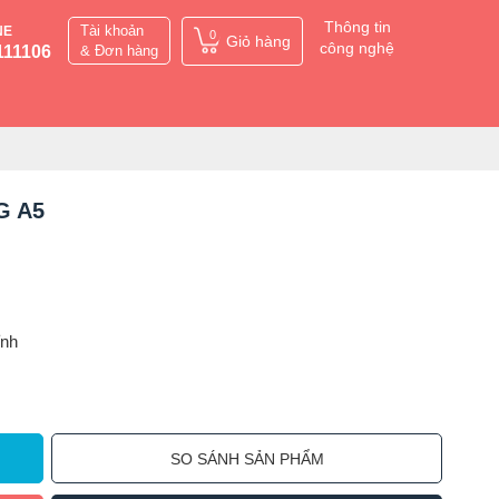
Thông tin
Tài khoản
NE
0
Giỏ hàng
công nghệ
111106
& Đơn hàng
2G A5
ỉnh
SO SÁNH SẢN PHẨM