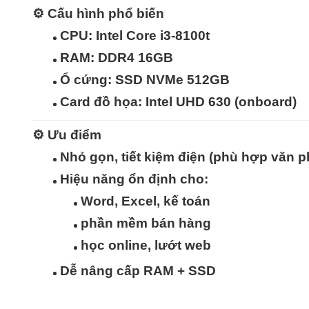
⚙️
Cấu hình phổ biến
CPU: Intel Core i3-8100t
RAM: DDR4 16GB
Ổ cứng: SSD NVMe 512GB
Card đồ họa: Intel UHD 630 (onboard)
⚙️
Ưu điểm
Nhỏ gọn, tiết kiệm điện
(phù hợp văn p
Hiệu năng ổn định
cho:
Word, Excel, kế toán
phần mềm bán hàng
học online, lướt web
Dễ nâng cấp RAM + SSD