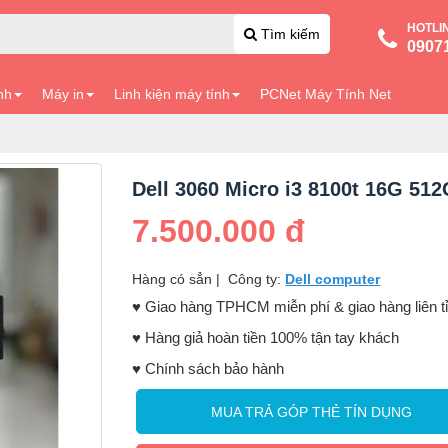
HOTLI
Tìm kiếm
0907
nh
Máy in
Linh kiện máy tính
PCNet Máy Tính Net
Dell 3060 Micro i3 8100t 16G 51
7.500.000 đ
Hàng có sẳn
|
Công ty:
Dell computer
♥️ Giao hàng TPHCM miễn phí & giao hàng liên t
♥️ Hàng giả hoàn tiền 100% tận tay khách
♥️ Chính sách bảo hành
MUA TRẢ GÓP THẺ TÍN DỤNG