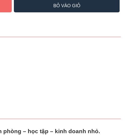
BỎ VÀO GIỎ
n phòng – học tập – kinh doanh nhỏ
.