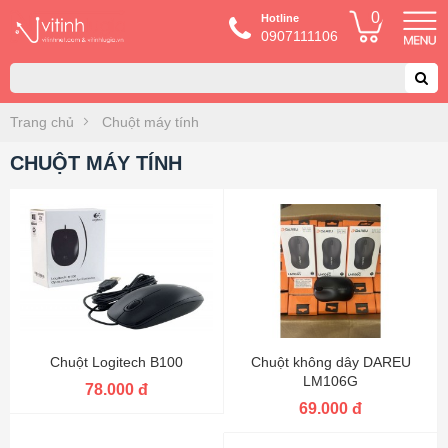
0
Hotline
0907111106
Trang chủ
Chuột máy tính
CHUỘT MÁY TÍNH
Chuột Logitech B100
Chuột không dây DAREU
LM106G
78.000 đ
69.000 đ