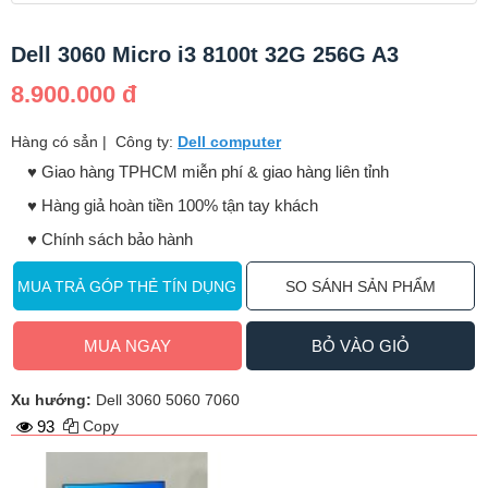
Dell 3060 Micro i3 8100t 32G 256G A3
8.900.000 đ
Hàng có sẳn
|
Công ty:
Dell computer
♥️ Giao hàng TPHCM miễn phí & giao hàng liên tỉnh
♥️ Hàng giả hoàn tiền 100% tận tay khách
♥️ Chính sách bảo hành
MUA TRẢ GÓP THẺ TÍN DỤNG
SO SÁNH SẢN PHẨM
MUA NGAY
BỎ VÀO GIỎ
Xu hướng:
Dell 3060 5060 7060
93
Copy