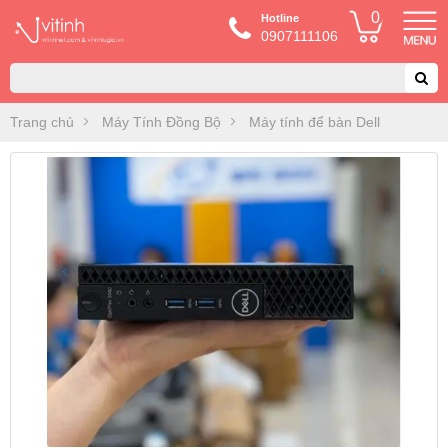
0
Hotline
0907111106
Trang chủ
Máy Tính Đồng Bộ
Máy tính để bàn Dell