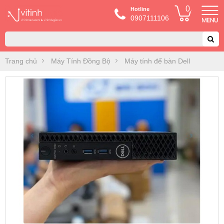
0
Hotline
0907111106
Trang chủ
Máy Tính Đồng Bộ
Máy tính để bàn Dell