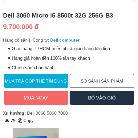
Dell 3060 Micro i5 8500t 32G 256G B3
9.700.000 đ
Hàng có sẳn
|
Công ty:
Dell computer
♥️ Giao hàng TPHCM miễn phí & giao hàng liên tỉnh
♥️ Hàng giả hoàn tiền 100% tận tay khách
♥️ Chính sách bảo hành
MUA TRẢ GÓP THẺ TÍN DỤNG
SO SÁNH SẢN PHẨM
MUA NGAY
BỎ VÀO GIỎ
Xu hướng:
Dell 3060 5060 7060
79
Copy