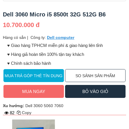
Dell 3060 Micro i5 8500t 32G 512G B6
10.700.000 đ
Hàng có sẳn
|
Công ty:
Dell computer
♥️ Giao hàng TPHCM miễn phí & giao hàng liên tỉnh
♥️ Hàng giả hoàn tiền 100% tận tay khách
♥️ Chính sách bảo hành
MUA TRẢ GÓP THẺ TÍN DỤNG
SO SÁNH SẢN PHẨM
MUA NGAY
BỎ VÀO GIỎ
Xu hướng:
Dell 3060 5060 7060
82
Copy