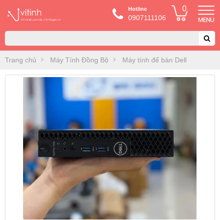
0
Hotline
0907111106
Trang chủ
Máy Tính Đồng Bộ
Máy tính để bàn Dell