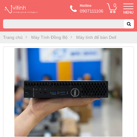
0
Hotline
0907111106
Trang chủ
Máy Tính Đồng Bộ
Máy tính để bàn Dell