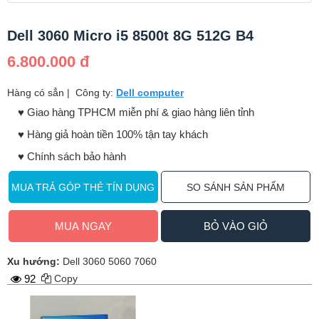
Dell 3060 Micro i5 8500t 8G 512G B4
6.800.000 đ
Hàng có sẳn
|
Công ty:
Dell computer
♥️ Giao hàng TPHCM miễn phí & giao hàng liên tỉnh
♥️ Hàng giả hoàn tiền 100% tận tay khách
♥️ Chính sách bảo hành
MUA TRẢ GÓP THẺ TÍN DỤNG
SO SÁNH SẢN PHẨM
MUA NGAY
BỎ VÀO GIỎ
Xu hướng:
Dell 3060 5060 7060
92
Copy