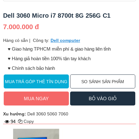
Dell 3060 Micro i7 8700t 8G 256G C1
7.000.000 đ
Hàng có sẳn
|
Công ty:
Dell computer
♥️ Giao hàng TPHCM miễn phí & giao hàng liên tỉnh
♥️ Hàng giả hoàn tiền 100% tận tay khách
♥️ Chính sách bảo hành
MUA TRẢ GÓP THẺ TÍN DỤNG
SO SÁNH SẢN PHẨM
MUA NGAY
BỎ VÀO GIỎ
Xu hướng:
Dell 3060 5060 7060
94
Copy