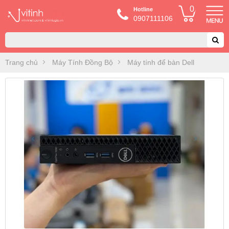
0
Hotline
0907111106
Trang chủ
Máy Tính Đồng Bộ
Máy tính để bàn Dell