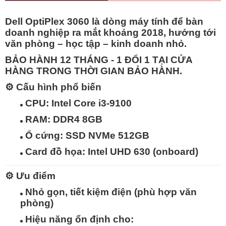
Dell OptiPlex 3060
là dòng máy tính để bàn
doanh nghiệp ra mắt khoảng 2018, hướng tới
văn phòng – học tập – kinh doanh nhỏ
.
BẢO HÀNH 12 THÁNG - 1 ĐỔI 1 TẠI CỬA
HÀNG TRONG THỜI GIAN BẢO HÀNH.
⚙️
Cấu hình phổ biến
CPU: Intel Core i3-9100
RAM: DDR4 8GB
Ổ cứng: SSD NVMe 512GB
Card đồ họa: Intel UHD 630 (onboard)
⚙️
Ưu điểm
Nhỏ gọn, tiết kiệm điện
(phù hợp văn
phòng)
Hiệu năng ổn định
cho: