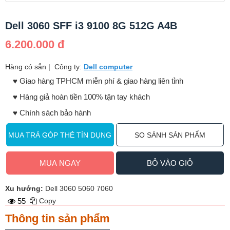
Dell 3060 SFF i3 9100 8G 512G A4B
6.200.000 đ
Hàng có sẳn
|
Công ty:
Dell computer
♥️ Giao hàng TPHCM miễn phí & giao hàng liên tỉnh
♥️ Hàng giả hoàn tiền 100% tận tay khách
♥️ Chính sách bảo hành
MUA TRẢ GÓP THẺ TÍN DỤNG
SO SÁNH SẢN PHẨM
MUA NGAY
BỎ VÀO GIỎ
Xu hướng:
Dell 3060 5060 7060
55
Copy
Thông tin sản phẩm