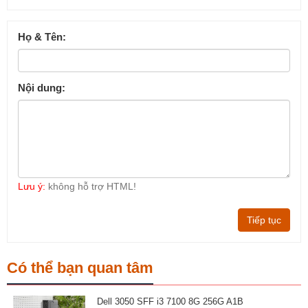
Họ & Tên:
Nội dung:
Lưu ý:
không hỗ trợ HTML!
Tiếp tục
Có thể bạn quan tâm
Dell 3050 SFF i3 7100 8G 256G A1B