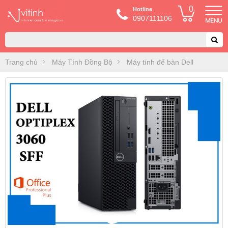
0
Hotline
0907111106
Trang chủ
Máy Tính Đồng Bộ
Máy tính để bàn Dell