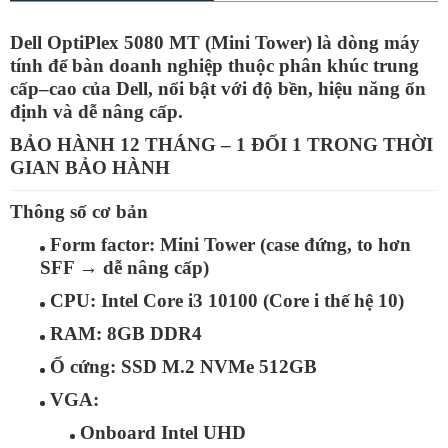
Dell OptiPlex 5080 MT (Mini Tower)
là dòng máy
tính để bàn doanh nghiệp thuộc phân khúc trung
cấp–cao của Dell, nổi bật với độ bền, hiệu năng ổn
định và dễ nâng cấp.
BẢO HÀNH 12 THÁNG – 1 ĐỔI 1 TRONG THỜI
GIAN BẢO HÀNH
Thông số cơ bản
Form factor:
Mini Tower (case đứng, to hơn
SFF → dễ nâng cấp)
CPU:
Intel
Core i3 10100
(Core i thế hệ 10)
RAM:
8GB
DDR4
Ổ cứng:
SSD M.2 NVMe
512GB
VGA:
Onboard Intel UHD