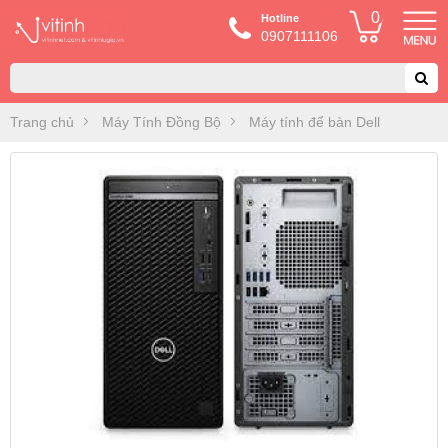
0
Hotline
0907111106
Trang chủ
Máy Tính Đồng Bộ
Máy tính để bàn Dell