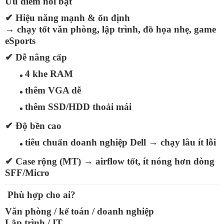
Ưu điểm nổi bật
✔
Hiệu năng mạnh & ổn định
→ chạy tốt văn phòng, lập trình, đồ họa nhẹ, game
eSports
✔
Dễ nâng cấp
4 khe RAM
thêm VGA dễ
thêm SSD/HDD thoải mái
✔
Độ bền cao
tiêu chuẩn doanh nghiệp Dell → chạy lâu ít lỗi
✔
Case rộng (MT)
→ airflow tốt, ít nóng hơn dòng
SFF/Micro
Phù hợp cho ai?
Văn phòng / kế toán / doanh nghiệp
Lập trình / IT