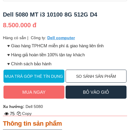
Dell 5080 MT i3 10100 8G 512G D4
8.500.000 đ
Hàng có sẳn
|
Công ty:
Dell computer
♥️ Giao hàng TPHCM miễn phí & giao hàng liên tỉnh
♥️ Hàng giả hoàn tiền 100% tận tay khách
♥️ Chính sách bảo hành
MUA TRẢ GÓP THẺ TÍN DỤNG
SO SÁNH SẢN PHẨM
MUA NGAY
BỎ VÀO GIỎ
Xu hướng:
Dell 5080
75
Copy
Thông tin sản phẩm