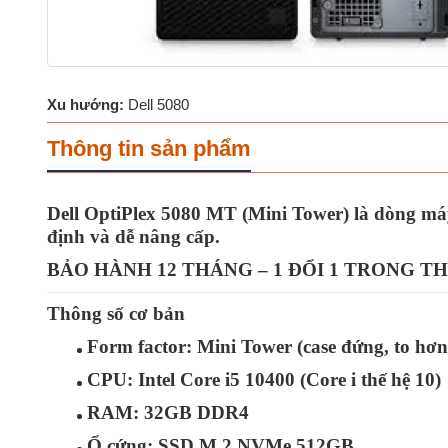
Xu hướng:
Dell 5080
Thông tin sản phẩm
Dell OptiPlex 5080 MT (Mini Tower)
là dòng máy
định và dễ nâng cấp.
BẢO HÀNH 12 THÁNG – 1 ĐỔI 1 TRONG T
Thông số cơ bản
Form factor:
Mini Tower (case đứng, to hơ
CPU:
Intel
Core i5 10400
(Core i thế hệ 10)
RAM:
32GB
DDR4
Ổ cứng:
SSD M.2 NVMe
512GB