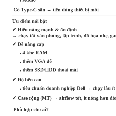
Có
Type‑C sẵn
→ tiện dùng thiết bị mới
Ưu điểm nổi bật
✔
Hiệu năng mạnh & ổn định
→ chạy tốt văn phòng, lập trình, đồ họa nhẹ, g
✔
Dễ nâng cấp
4 khe RAM
thêm VGA dễ
thêm SSD/HDD thoải mái
✔
Độ bền cao
tiêu chuẩn doanh nghiệp Dell → chạy lâu ít 
✔
Case rộng (MT)
→ airflow tốt, ít nóng hơn d
Phù hợp cho ai?