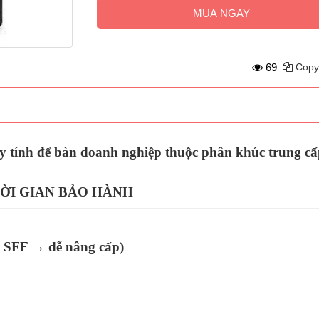
MUA NGAY
69
Copy
 tính để bàn doanh nghiệp thuộc phân khúc trung cấp–
HỜI GIAN BẢO HÀNH
n SFF → dễ nâng cấp)