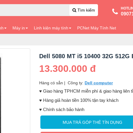
HOTLI
Tìm kiếm
0907
nh
Máy in
Linh kiện máy tính
PCNet Máy Tính Net
Dell 5080 MT i5 10400 32G 512G 
13.300.000 đ
Hàng có sẳn
|
Công ty:
Dell computer
♥️ Giao hàng TPHCM miễn phí & giao hàng liên t
♥️ Hàng giả hoàn tiền 100% tận tay khách
♥️ Chính sách bảo hành
MUA TRẢ GÓP THẺ TÍN DỤNG