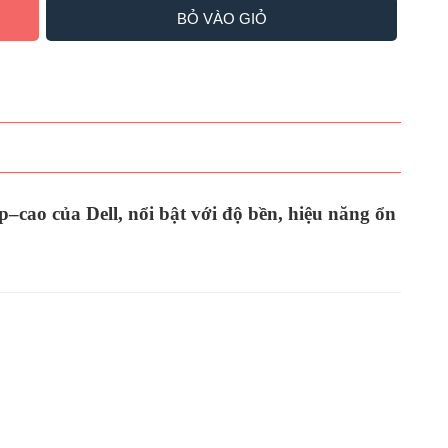
BỎ VÀO GIỎ
cao của Dell, nổi bật với độ bền, hiệu năng ổn