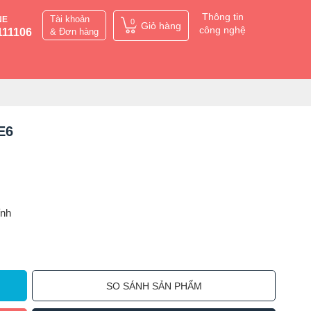
Thông tin
Tài khoản
NE
0
Giỏ hàng
công nghệ
111106
& Đơn hàng
E6
ỉnh
SO SÁNH SẢN PHẨM