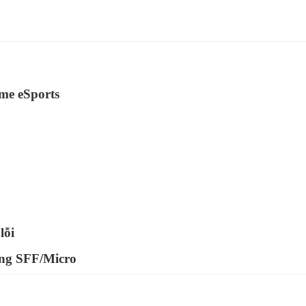
ame eSports
lỗi
òng SFF/Micro