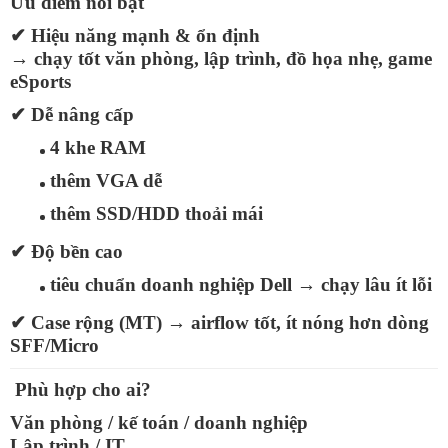
Ưu điểm nổi bật
✔
Hiệu năng mạnh & ổn định
→ chạy tốt văn phòng, lập trình, đồ họa nhẹ, game
eSports
✔
Dễ nâng cấp
4 khe RAM
thêm VGA dễ
thêm SSD/HDD thoải mái
✔
Độ bền cao
tiêu chuẩn doanh nghiệp Dell → chạy lâu ít lỗi
✔
Case rộng (MT)
→ airflow tốt, ít nóng hơn dòng
SFF/Micro
Phù hợp cho ai?
Văn phòng / kế toán / doanh nghiệp
Lập trình / IT