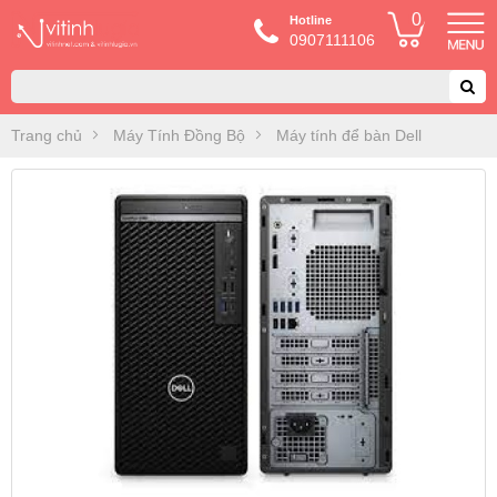
0
Hotline
0907111106
Trang chủ
Máy Tính Đồng Bộ
Máy tính để bàn Dell