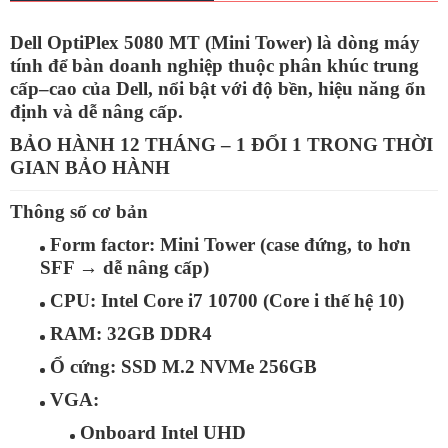
Dell OptiPlex 5080 MT (Mini Tower)
là dòng máy
tính để bàn doanh nghiệp thuộc phân khúc trung
cấp–cao của Dell, nổi bật với độ bền, hiệu năng ổn
định và dễ nâng cấp.
BẢO HÀNH 12 THÁNG – 1 ĐỔI 1 TRONG THỜI
GIAN BẢO HÀNH
Thông số cơ bản
Form factor:
Mini Tower (case đứng, to hơn
SFF → dễ nâng cấp)
CPU:
Intel
Core i7 10700
(Core i thế hệ 10)
RAM:
32GB
DDR4
Ổ cứng:
SSD M.2 NVMe
256GB
VGA:
Onboard Intel UHD