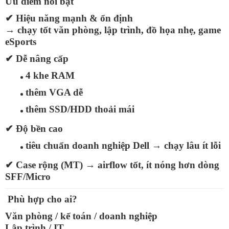
Ưu điểm nổi bật
✔
Hiệu năng mạnh & ổn định
→ chạy tốt văn phòng, lập trình, đồ họa nhẹ, game
eSports
✔
Dễ nâng cấp
4 khe RAM
thêm VGA dễ
thêm SSD/HDD thoải mái
✔
Độ bền cao
tiêu chuẩn doanh nghiệp Dell → chạy lâu ít lỗi
✔
Case rộng (MT)
→ airflow tốt, ít nóng hơn dòng
SFF/Micro
Phù hợp cho ai?
Văn phòng / kế toán / doanh nghiệp
Lập trình / IT