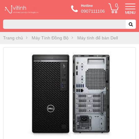
0
Hotline
0907111106
Trang chủ
Máy Tính Đồng Bộ
Máy tính để bàn Dell