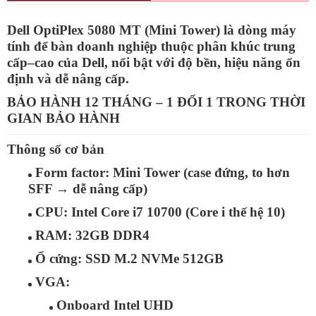
Dell OptiPlex 5080 MT (Mini Tower)
là dòng máy
tính để bàn doanh nghiệp thuộc phân khúc trung
cấp–cao của Dell, nổi bật với độ bền, hiệu năng ổn
định và dễ nâng cấp.
BẢO HÀNH 12 THÁNG – 1 ĐỔI 1 TRONG THỜI
GIAN BẢO HÀNH
Thông số cơ bản
Form factor:
Mini Tower (case đứng, to hơn
SFF → dễ nâng cấp)
CPU:
Intel
Core i7 10700
(Core i thế hệ 10)
RAM:
32GB
DDR4
Ổ cứng:
SSD M.2 NVMe
512GB
VGA:
Onboard Intel UHD