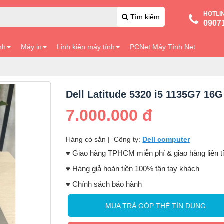
HOTLI
Tìm kiếm
0907
nh
Máy in
Linh kiện máy tính
PCNet Máy Tính Net
Dell Latitude 5320 i5 1135G7 16
7.000.000 đ
Hàng có sẳn
|
Công ty:
Dell computer
♥️ Giao hàng TPHCM miễn phí & giao hàng liên t
♥️ Hàng giả hoàn tiền 100% tận tay khách
♥️ Chính sách bảo hành
MUA TRẢ GÓP THẺ TÍN DỤNG