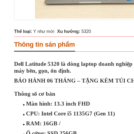
Thể loại:
Y như mới
Xu hướng:
5320
Thông tin sản phẩm
Dell Latitude 5320
là dòng laptop doanh nghiệp 
máy
bền, gọn, ổn định
.
BẢO HÀNH 06 THÁNG – TẶNG KÈM TÚI 
Thông số cơ bản
Màn hình:
13.3 inch FHD
CPU:
Intel Core i5 1135G7 (Gen 11)
RAM:
16GB /
Ổ cứng:
SSD 256GB