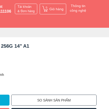
Thông tin
Tài khoản
NE
0
Giỏ hàng
công nghệ
111106
& Đơn hàng
G 256G 14" A1
ỉnh
SO SÁNH SẢN PHẨM