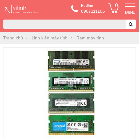
0
Hotline
0907111106
Trang chủ
Linh kiện máy tính
Ram máy tính