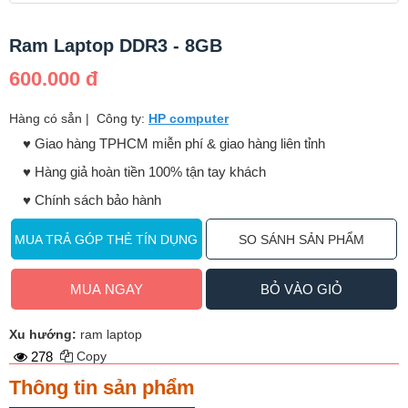
Ram Laptop DDR3 - 8GB
600.000 đ
Hàng có sẳn
|
Công ty:
HP computer
♥️ Giao hàng TPHCM miễn phí & giao hàng liên tỉnh
♥️ Hàng giả hoàn tiền 100% tận tay khách
♥️ Chính sách bảo hành
MUA TRẢ GÓP THẺ TÍN DỤNG
SO SÁNH SẢN PHẨM
MUA NGAY
BỎ VÀO GIỎ
Xu hướng:
ram laptop
278
Copy
Thông tin sản phẩm