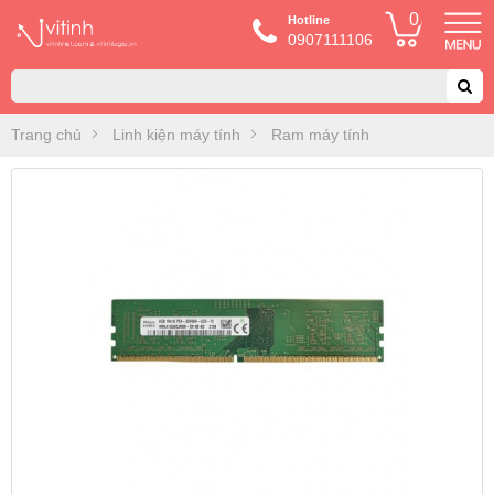
0
Hotline
0907111106
Trang chủ
Linh kiện máy tính
Ram máy tính