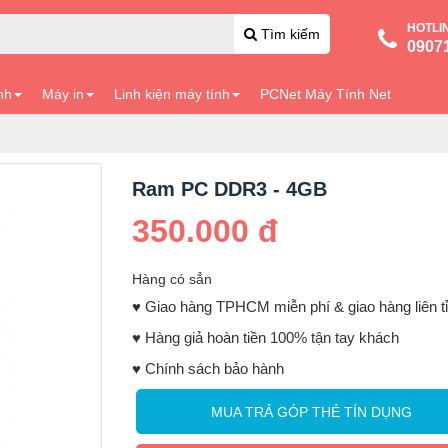
HOTLI
Tìm kiếm
0907
nh
Máy in
Linh kiện máy tính
PCNet Máy Tính Net
Ram PC DDR3 - 4GB
350.000 đ
Hàng có sẳn
♥️ Giao hàng TPHCM miễn phí & giao hàng liên t
♥️ Hàng giả hoàn tiền 100% tận tay khách
♥️ Chính sách bảo hành
MUA TRẢ GÓP THẺ TÍN DỤNG