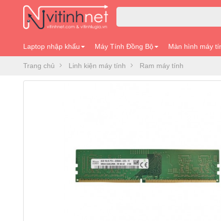
Laptop nhập khẩu
Máy Tính Đồng Bộ
Màn hình máy tí
Trang chủ
Linh kiện máy tính
Ram máy tính