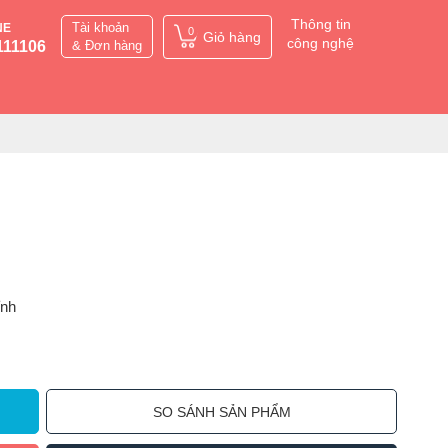
Thông tin
Tài khoản
NE
0
Giỏ hàng
công nghệ
111106
& Đơn hàng
ỉnh
SO SÁNH SẢN PHẨM