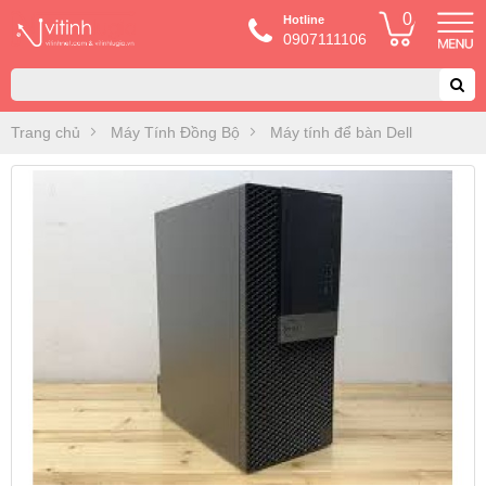
0
Hotline
0907111106
Trang chủ
Máy Tính Đồng Bộ
Máy tính để bàn Dell