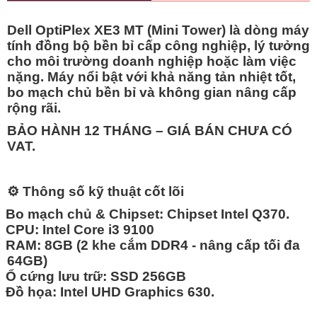
Dell OptiPlex XE3 MT (Mini Tower)
là dòng máy
tính đồng bộ bền bỉ cấp công nghiệp, lý tưởng
cho môi trường doanh nghiệp hoặc làm việc
nặng. Máy nổi bật với khả năng tản nhiệt tốt,
bo mạch chủ bền bỉ và không gian nâng cấp
rộng rãi.
BẢO HÀNH 12 THÁNG – GIÁ BÁN CHƯA CÓ
VAT.
⚙️
Thông số kỹ thuật cốt lõi
Bo mạch chủ & Chipset:
Chipset Intel Q370.
CPU:
Intel
Core i3 9100
RAM:
8GB
(2 khe cắm DDR4 - nâng cấp tối đa
64GB)
Ổ cứng lưu trữ: SSD 256GB
Đồ họa:
Intel UHD Graphics 630.