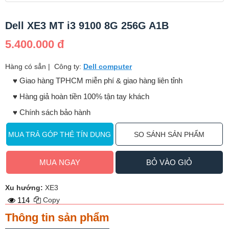
Dell XE3 MT i3 9100 8G 256G A1B
5.400.000 đ
Hàng có sẳn
|
Công ty:
Dell computer
♥️ Giao hàng TPHCM miễn phí & giao hàng liên tỉnh
♥️ Hàng giả hoàn tiền 100% tận tay khách
♥️ Chính sách bảo hành
MUA TRẢ GÓP THẺ TÍN DỤNG
SO SÁNH SẢN PHẨM
MUA NGAY
BỎ VÀO GIỎ
Xu hướng:
XE3
114
Copy
Thông tin sản phẩm