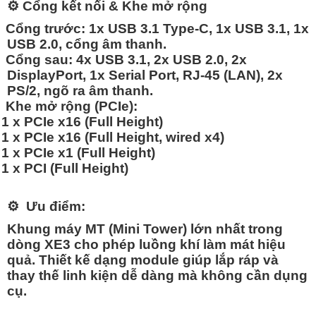
⚙️
Cổng kết nối & Khe mở rộng
Cổng trước:
1x USB 3.1 Type-C, 1x USB 3.1, 1x
USB 2.0, cổng âm thanh.
Cổng sau:
4x USB 3.1, 2x USB 2.0, 2x
DisplayPort, 1x Serial Port, RJ-45 (LAN), 2x
PS/2, ngõ ra âm thanh.
Khe mở rộng (PCIe):
1 x PCIe x16 (Full Height)
1 x PCIe x16 (Full Height, wired x4)
1 x PCIe x1 (Full Height)
1 x PCI (Full Height)
⚙️
Ưu điểm:
Khung máy MT (Mini Tower) lớn nhất trong
dòng XE3 cho phép luồng khí làm mát hiệu
quả. Thiết kế dạng module giúp lắp ráp và
thay thế linh kiện dễ dàng mà không cần dụng
cụ.