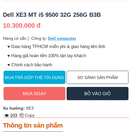
Dell XE3 MT i5 9500 32G 256G B3B
10.300.000 đ
Hàng có sẳn
|
Công ty:
Dell computer
♥️ Giao hàng TPHCM miễn phí & giao hàng liên tỉnh
♥️ Hàng giả hoàn tiền 100% tận tay khách
♥️ Chính sách bảo hành
MUA TRẢ GÓP THẺ TÍN DỤNG
SO SÁNH SẢN PHẨM
MUA NGAY
BỎ VÀO GIỎ
Xu hướng:
XE3
103
Copy
Thông tin sản phẩm