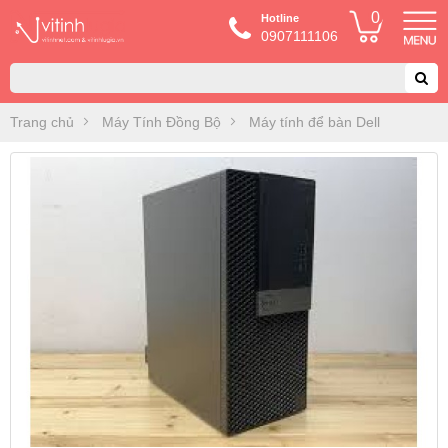
0
Hotline
0907111106
Trang chủ
Máy Tính Đồng Bộ
Máy tính để bàn Dell