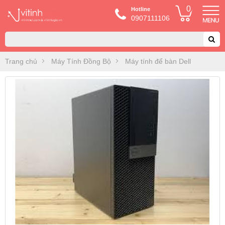
0
Hotline
0907111106
Trang chủ
Máy Tính Đồng Bộ
Máy tính để bàn Dell