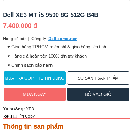
Dell XE3 MT i5 9500 8G 512G B4B
7.400.000 đ
Hàng có sẳn
|
Công ty:
Dell computer
♥️ Giao hàng TPHCM miễn phí & giao hàng liên tỉnh
♥️ Hàng giả hoàn tiền 100% tận tay khách
♥️ Chính sách bảo hành
MUA TRẢ GÓP THẺ TÍN DỤNG
SO SÁNH SẢN PHẨM
MUA NGAY
BỎ VÀO GIỎ
Xu hướng:
XE3
111
Copy
Thông tin sản phẩm