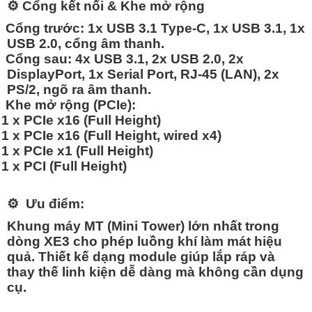
⚙️
Cổng kết nối & Khe mở rộng
Cổng trước:
1x USB 3.1 Type-C, 1x USB 3.1, 1x
USB 2.0, cổng âm thanh.
Cổng sau:
4x USB 3.1, 2x USB 2.0, 2x
DisplayPort, 1x Serial Port, RJ-45 (LAN), 2x
PS/2, ngõ ra âm thanh.
Khe mở rộng (PCIe):
1 x PCIe x16 (Full Height)
1 x PCIe x16 (Full Height, wired x4)
1 x PCIe x1 (Full Height)
1 x PCI (Full Height)
⚙️
Ưu điểm:
Khung máy MT (Mini Tower) lớn nhất trong
dòng XE3 cho phép luồng khí làm mát hiệu
quả. Thiết kế dạng module giúp lắp ráp và
thay thế linh kiện dễ dàng mà không cần dụng
cụ.