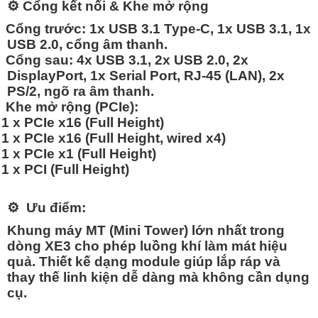
⚙️
Cổng kết nối & Khe mở rộng
Cổng trước:
1x USB 3.1 Type-C, 1x USB 3.1, 1x
USB 2.0, cổng âm thanh.
Cổng sau:
4x USB 3.1, 2x USB 2.0, 2x
DisplayPort, 1x Serial Port, RJ-45 (LAN), 2x
PS/2, ngõ ra âm thanh.
Khe mở rộng (PCIe):
1 x PCIe x16 (Full Height)
1 x PCIe x16 (Full Height, wired x4)
1 x PCIe x1 (Full Height)
1 x PCI (Full Height)
⚙️
Ưu điểm:
Khung máy MT (Mini Tower) lớn nhất trong
dòng XE3 cho phép luồng khí làm mát hiệu
quả. Thiết kế dạng module giúp lắp ráp và
thay thế linh kiện dễ dàng mà không cần dụng
cụ.