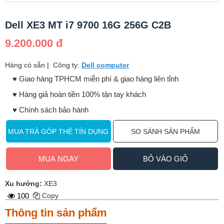
Dell XE3 MT i7 9700 16G 256G C2B
9.200.000 đ
Hàng có sẳn
|
Công ty:
Dell computer
♥️ Giao hàng TPHCM miễn phí & giao hàng liên tỉnh
♥️ Hàng giả hoàn tiền 100% tận tay khách
♥️ Chính sách bảo hành
MUA TRẢ GÓP THẺ TÍN DỤNG
SO SÁNH SẢN PHẨM
MUA NGAY
BỎ VÀO GIỎ
Xu hướng:
XE3
100
Copy
Thông tin sản phẩm