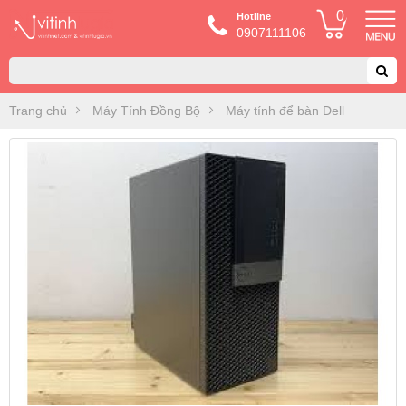
0
Hotline
0907111106
Trang chủ
Máy Tính Đồng Bộ
Máy tính để bàn Dell