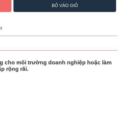
BỎ VÀO GIỎ
y
ng cho môi trường doanh nghiệp hoặc làm
p rộng rãi.