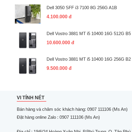
Dell 3050 SFF i3 7100 8G 256G A1B
4.100.000 đ
Dell Vostro 3881 MT i5 10400 16G 512G B5
10.600.000 đ
Dell Vostro 3881 MT i5 10400 16G 256G B2
9.500.000 đ
VI TÍNH NÉT
Bán hàng và chăm sóc khách hàng: 0907 111106 (Ms An)
Đặt hàng online Zalo : 0907 111106 (Ms An)
Địa chỉ
: 19/6/24 Hoàng Xuân Nhị, P.Phú Trung, Q. Tân Phú