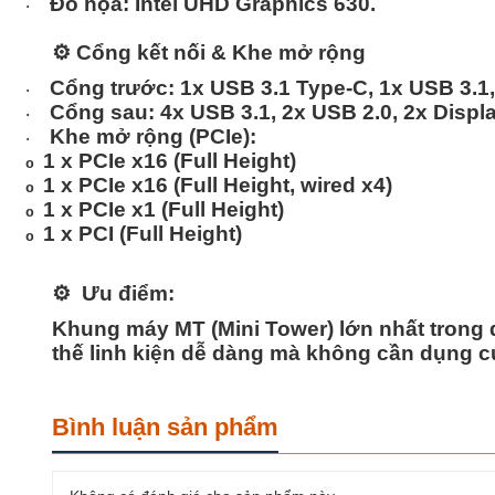
Đồ họa:
Intel UHD Graphics 630.
·
⚙️
Cổng kết nối & Khe mở rộng
Cổng trước:
1x USB 3.1 Type-C, 1x USB 3.1,
·
Cổng sau:
4x USB 3.1, 2x USB 2.0, 2x Displa
·
Khe mở rộng (PCIe):
·
1 x PCIe x16 (Full Height)
o
1 x PCIe x16 (Full Height, wired x4)
o
1 x PCIe x1 (Full Height)
o
1 x PCI (Full Height)
o
⚙️
Ưu điểm:
Khung máy MT (Mini Tower) lớn nhất trong 
thế linh kiện dễ dàng mà không cần dụng c
Bình luận sản phẩm