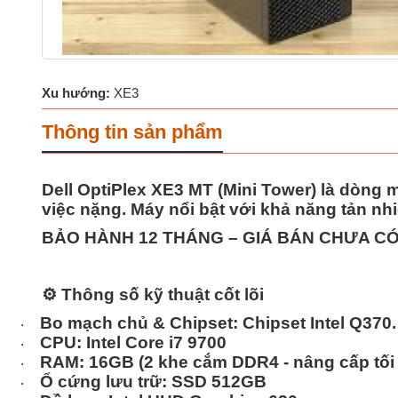
Xu hướng:
XE3
Thông tin sản phẩm
Dell OptiPlex XE3 MT (Mini Tower)
là dòng m
việc nặng. Máy nổi bật với khả năng tản nhi
BẢO HÀNH 12 THÁNG – GIÁ BÁN CHƯA CÓ
⚙️
Thông số kỹ thuật cốt lõi
Bo mạch chủ & Chipset:
Chipset Intel Q370.
·
CPU:
Intel
Core i7 9700
·
RAM:
16GB
(2 khe cắm DDR4 - nâng cấp tối
·
Ổ cứng lưu trữ: SSD 512GB
·