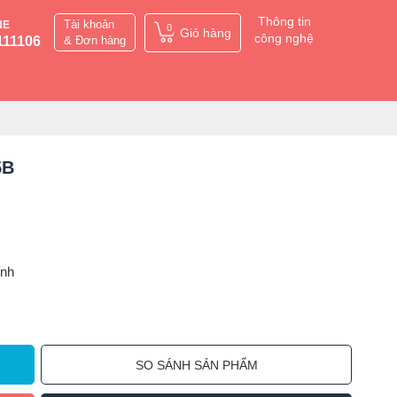
Thông tin
Tài khoản
NE
0
Giỏ hàng
công nghệ
111106
& Đơn hàng
5B
ỉnh
SO SÁNH SẢN PHẨM