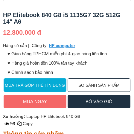
HP Elitebook 840 G8 i5 1135G7 32G 512G
14" A6
12.800.000 đ
Hàng có sẳn
|
Công ty:
HP computer
♥️ Giao hàng TPHCM miễn phí & giao hàng liên tỉnh
♥️ Hàng giả hoàn tiền 100% tận tay khách
♥️ Chính sách bảo hành
MUA TRẢ GÓP THẺ TÍN DỤNG
SO SÁNH SẢN PHẨM
MUA NGAY
BỎ VÀO GIỎ
Xu hướng:
Laptop HP Elitebook 840 G8
96
Copy
Thông tin sản phẩm