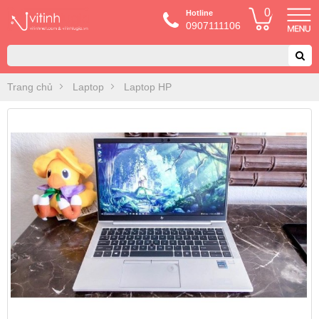
0
Hotline
0907111106
Trang chủ
Laptop
Laptop HP