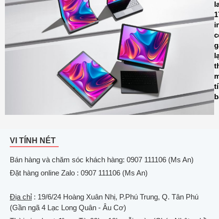
l
1
i
c
g
l
t
m
t
b
VI TÍNH NÉT
Bán hàng và chăm sóc khách hàng: 0907 111106 (Ms An)
Đặt hàng online Zalo : 0907 111106 (Ms An)
Địa chỉ
: 19/6/24 Hoàng Xuân Nhị, P.Phú Trung, Q. Tân Phú
(Gần ngã 4 Lạc Long Quân - Âu Cơ)