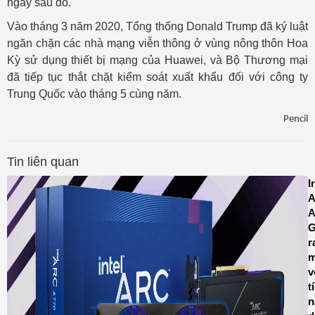
ngay sau đó.
Vào tháng 3 năm 2020, Tổng thống Donald Trump đã ký luật
ngăn chặn các nhà mạng viễn thông ở vùng nông thôn Hoa
Kỳ sử dụng thiết bị mạng của Huawei, và Bộ Thương mại
đã tiếp tục thắt chặt kiểm soát xuất khẩu đối với công ty
Trung Quốc vào tháng 5 cùng năm.
Pencil
Tin liên quan
I
A
A
r
m
v
t
n