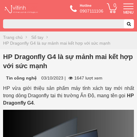
0
Hotline
0907111106
Trang chủ
Sổ tay
HP Dragonfly G4 là sự mảnh mai kết hợp với sức mạnh
HP Dragonfly G4 là sự mảnh mai kết hợp
với sức mạnh
Tin công nghệ
03/10/2023
|
1647 lượt xem
HP vừa giới thiệu sản phẩm máy tính xách tay mới nhất
trong dòng Dragonfly tại thị trường Ấn Độ, mang tên gọi
HP
Dragonfly G4
.