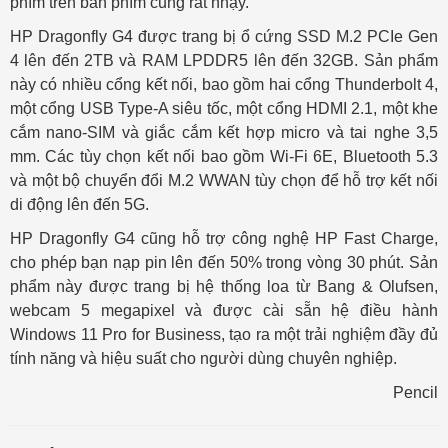
phím trên bàn phím cũng rất nhạy.
HP Dragonfly G4 được trang bị ổ cứng SSD M.2 PCIe Gen
4 lên đến 2TB và RAM LPDDR5 lên đến 32GB. Sản phẩm
này có nhiều cổng kết nối, bao gồm hai cổng Thunderbolt 4,
một cổng USB Type-A siêu tốc, một cổng HDMI 2.1, một khe
cắm nano-SIM và giắc cắm kết hợp micro và tai nghe 3,5
mm. Các tùy chọn kết nối bao gồm Wi-Fi 6E, Bluetooth 5.3
và một bộ chuyển đổi M.2 WWAN tùy chọn để hỗ trợ kết nối
di động lên đến 5G.
HP Dragonfly G4 cũng hỗ trợ công nghệ HP Fast Charge,
cho phép bạn nạp pin lên đến 50% trong vòng 30 phút. Sản
phẩm này được trang bị hệ thống loa từ Bang & Olufsen,
webcam 5 megapixel và được cài sẵn hệ điều hành
Windows 11 Pro for Business, tạo ra một trải nghiệm đầy đủ
tính năng và hiệu suất cho người dùng chuyên nghiệp.
Pencil