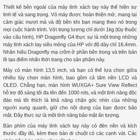
Thiết kế bên ngoài của máy tính xách tay này thể hiện sự
tinh tế và sang trọng. Vỏ máy được hoàn thiện mờ, mang lại
cảm giác mượt mà và độ bền khi bạn mang theo nó trong
mọi cuộc hành trình. Với trọng lượng chỉ dưới 1kg (tùy thuộc
vào cấu hình), HP Dragonfly G4 thực sự là một trong những
máy tính xách tay siêu mỏng của HP với độ dày chỉ 16,4mm.
Nhãn hiệu Dragonfly mạ crôm ở phần bên trong và trên bản
lề tạo điểm nhấn thời trang cho sản phẩm này.
Máy có màn hình 13,5 inch, và bạn có thể lựa chọn giữa
nhiều tùy chọn màn hình, bao gồm cả tấm nền LCD và
OLED. Chẳng hạn, màn hình WUXGA+ Sure View Reflect
hỗ trợ độ sáng tối đa lên đến 1000 nits, và một tính năng độc
đáo mà tôi thích là khả năng chặn góc nhìn của những
người xung quanh, giữ cho nội dung của bạn được bảo
mật. Đây thực sự là một tính năng bảo mật ấn tượng.
Bàn phím của máy tính xách tay này có đèn nền và kích
thước đầy đủ, kèm theo bàn di chuột có các cạnh vát. Các