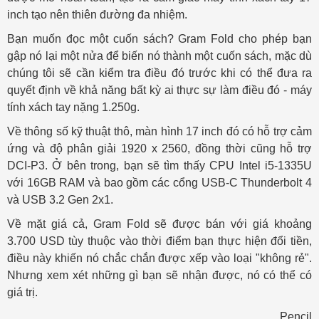
inch tạo nên thiên đường đa nhiệm.
Bạn muốn đọc một cuốn sách? Gram Fold cho phép bạn
gập nó lại một nửa để biến nó thành một cuốn sách, mặc dù
chúng tôi sẽ cần kiểm tra điều đó trước khi có thể đưa ra
quyết định về khả năng bất kỳ ai thực sự làm điều đó - máy
tính xách tay nặng 1.250g.
Về thông số kỹ thuật thô, màn hình 17 inch đó có hỗ trợ cảm
ứng và độ phân giải 1920 x 2560, đồng thời cũng hỗ trợ
DCI-P3. Ở bên trong, bạn sẽ tìm thấy CPU Intel i5-1335U
với 16GB RAM và bao gồm các cổng USB-C Thunderbolt 4
và USB 3.2 Gen 2x1.
Về mặt giá cả, Gram Fold sẽ được bán với giá khoảng
3.700 USD tùy thuộc vào thời điểm bạn thực hiện đổi tiền,
điều này khiến nó chắc chắn được xếp vào loại "không rẻ".
Nhưng xem xét những gì bạn sẽ nhận được, nó có thể có
giá trị.
Pencil