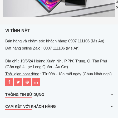
t
b
VI TÍNH NÉT
Bán hàng và chăm sóc khách hàng: 0907 111106 (Ms An)
Đặt hàng online Zalo : 0907 111106 (Ms An)
Địa chỉ
: 19/6/24 Hoàng Xuân Nhị, P.Phú Trung, Q. Tân Phú
(Gần ngã 4 Lạc Long Quân - Âu Cơ)
Thời gian hoạt động
: Từ 09h - 18h mỗi ngày (Chúa Nhật nghỉ)
THÔNG TIN SỬ DỤNG
CAM KẾT VỚI KHÁCH HÀNG