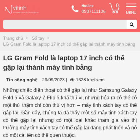
0
Hotline
0907111106
Trang chủ
Sổ tay
LG Gram Fold là laptop 17 inch có thể gập lại thành máy tính bảng
LG Gram Fold là laptop 17 inch có thể
gập lại thành máy tính bảng
Tin công nghệ
26/09/2023
|
1628 lượt xem
Những chiếc điện thoại có thể gập lại như Samsung Galaxy
Fold 5 và Galaxy Z Flip 5 khá thú vị, nhưng hóa ra có thể có
một thứ thậm chí còn thú vị hơn – máy tính xách tay có thể
gập lại. Gần đây, chúng ta đã thấy một số máy tính xách tay
có thể gập lại nhưng có một loại khác tham gia vào thị
trường máy tính xách tay có thể gập lại đang phát triển và nó
có một cái tên có thể quen thuộc.