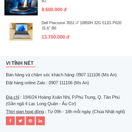
B2
9.600.000 đ
Dell Precision 3551 i7 10850H 32G 512G P620
15.6" B6
13.700.000 đ
VI TÍNH NÉT
Bán hàng và chăm sóc khách hàng: 0907 111106 (Ms An)
Đặt hàng online Zalo : 0907 111106 (Ms An)
Địa chỉ
: 19/6/24 Hoàng Xuân Nhị, P.Phú Trung, Q. Tân Phú
(Gần ngã 4 Lạc Long Quân - Âu Cơ)
Thời gian hoạt động
: Từ 09h - 18h mỗi ngày (Chúa Nhật nghỉ)