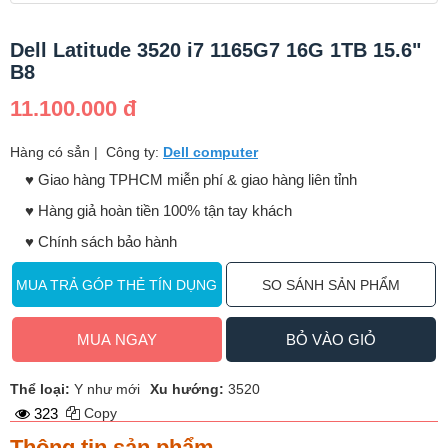
Dell Latitude 3520 i7 1165G7 16G 1TB 15.6"
B8
11.100.000 đ
Hàng có sẳn
|
Công ty:
Dell computer
♥️ Giao hàng TPHCM miễn phí & giao hàng liên tỉnh
♥️ Hàng giả hoàn tiền 100% tận tay khách
♥️ Chính sách bảo hành
MUA TRẢ GÓP THẺ TÍN DỤNG
SO SÁNH SẢN PHẨM
MUA NGAY
BỎ VÀO GIỎ
Thể loại:
Y như mới
Xu hướng:
3520
323
Copy
Thông tin sản phẩm