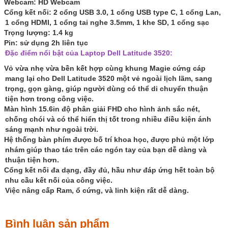
Webcam: HD Webcam
Cổng kết nối: 2 cổng USB 3.0, 1 cổng USB type C, 1 cổng Lan,
1 cổng HDMI, 1 cổng tai nghe 3.5mm, 1 khe SD, 1 cổng sạc
Trọng lượng: 1.4 kg
Pin: sử dụng 2h liên tục
Đặc điểm nổi bật của Laptop Dell Latitude 3520:
Vỏ vừa nhẹ vừa bền kết hợp cùng khung Magie cứng cáp
mang lại cho Dell Latitude 3520 một vẻ ngoài lịch lãm, sang
trọng, gọn gàng, giúp người dùng có thể di chuyển thuận
tiện hơn trong công việc.
Màn hình 15.6in độ phân giải FHD cho hình ảnh sắc nét,
chống chói và có thể hiển thị tốt trong nhiều điều kiện ánh
sáng mạnh như ngoài trời.
Hệ thống bàn phím được bố trí khoa học, được phủ một lớp
nhám giúp thao tác trên các ngón tay của bạn dễ dàng và
thuận tiện hơn.
Cổng kết nối đa dạng, đầy đủ, hầu như đáp ứng hết toàn bộ
nhu cầu kết nối của công việc.
Việc nâng cấp Ram, ổ cứng, và linh kiện rất dễ dàng.
Bình luận sản phẩm