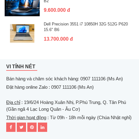
B2
9.600.000 đ
Dell Precision 3551 i7 10850H 32G 512G P620
15.6" B6
13.700.000 đ
VI TÍNH NÉT
Bán hàng và chăm sóc khách hàng: 0907 111106 (Ms An)
Đặt hàng online Zalo : 0907 111106 (Ms An)
Địa chỉ
: 19/6/24 Hoàng Xuân Nhị, P.Phú Trung, Q. Tân Phú
(Gần ngã 4 Lạc Long Quân - Âu Cơ)
Thời gian hoạt động
: Từ 09h - 18h mỗi ngày (Chúa Nhật nghỉ)