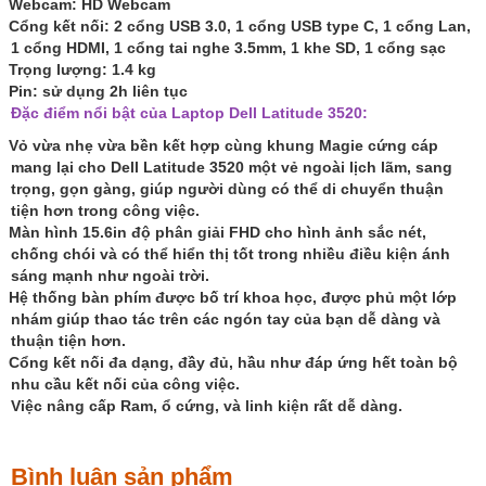
Webcam: HD Webcam
Cổng kết nối: 2 cổng USB 3.0, 1 cổng USB type C, 1 cổng Lan,
1 cổng HDMI, 1 cổng tai nghe 3.5mm, 1 khe SD, 1 cổng sạc
Trọng lượng: 1.4 kg
Pin: sử dụng 2h liên tục
Đặc điểm nổi bật của Laptop Dell Latitude 3520:
Vỏ vừa nhẹ vừa bền kết hợp cùng khung Magie cứng cáp
mang lại cho Dell Latitude 3520 một vẻ ngoài lịch lãm, sang
trọng, gọn gàng, giúp người dùng có thể di chuyển thuận
tiện hơn trong công việc.
Màn hình 15.6in độ phân giải FHD cho hình ảnh sắc nét,
chống chói và có thể hiển thị tốt trong nhiều điều kiện ánh
sáng mạnh như ngoài trời.
Hệ thống bàn phím được bố trí khoa học, được phủ một lớp
nhám giúp thao tác trên các ngón tay của bạn dễ dàng và
thuận tiện hơn.
Cổng kết nối đa dạng, đầy đủ, hầu như đáp ứng hết toàn bộ
nhu cầu kết nối của công việc.
Việc nâng cấp Ram, ổ cứng, và linh kiện rất dễ dàng.
Bình luận sản phẩm