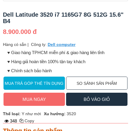
Dell Latitude 3520 i7 1165G7 8G 512G 15.6"
B4
8.900.000 đ
Hàng có sẳn
|
Công ty:
Dell computer
♥️ Giao hàng TPHCM miễn phí & giao hàng liên tỉnh
♥️ Hàng giả hoàn tiền 100% tận tay khách
♥️ Chính sách bảo hành
MUA TRẢ GÓP THẺ TÍN DỤNG
SO SÁNH SẢN PHẨM
MUA NGAY
BỎ VÀO GIỎ
Thể loại:
Y như mới
Xu hướng:
3520
348
Copy
Thông tin sản phẩm