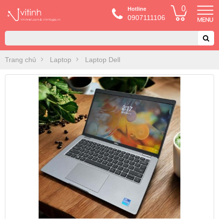
0
Hotline
0907111106
Trang chủ
Laptop
Laptop Dell