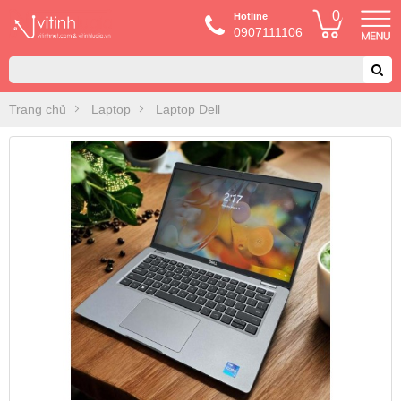
0
Hotline
0907111106
Trang chủ
Laptop
Laptop Dell