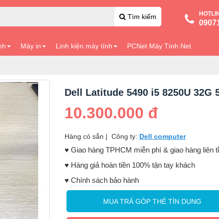
HOTLI
Tìm kiếm
0907
nh
Máy in
Linh kiện máy tính
PCNet Máy Tính Net
Dell Latitude 5490 i5 8250U 32G 
10.300.000 đ
Hàng có sẳn
|
Công ty:
Dell computer
♥️ Giao hàng TPHCM miễn phí & giao hàng liên t
♥️ Hàng giả hoàn tiền 100% tận tay khách
♥️ Chính sách bảo hành
MUA TRẢ GÓP THẺ TÍN DỤNG