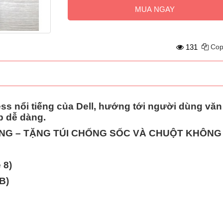
MUA NGAY
131
Cop
ness nổi tiếng của Dell, hướng tới người dùng vă
p dễ dàng.
HÀNG – TẶNG TÚI CHỐNG SỐC VÀ CHUỘT KHÔNG
 8)
B)