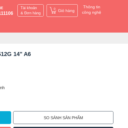
Thông tin
Tài khoản
NE
0
Giỏ hàng
công nghệ
111106
& Đơn hàng
512G 14" A6
ỉnh
SO SÁNH SẢN PHẨM