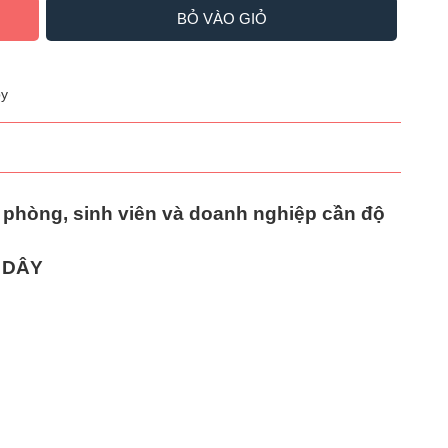
BỎ VÀO GIỎ
y
n phòng, sinh viên và doanh nghiệp cần độ
 DÂY