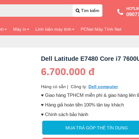
HOTLI
Tìm kiếm
0907
nh
Máy in
Linh kiện máy tính
PCNet Máy Tính Net
Dell Latitude E7480 Core i7 760
6.700.000 đ
Hàng có sẳn
|
Công ty:
Dell computer
♥️ Giao hàng TPHCM miễn phí & giao hàng liên t
♥️ Hàng giả hoàn tiền 100% tận tay khách
♥️ Chính sách bảo hành
MUA TRẢ GÓP THẺ TÍN DỤNG