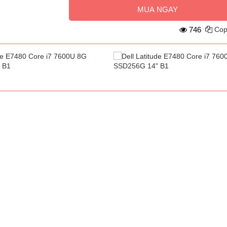
MUA NGAY
746
Cop