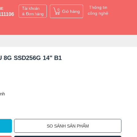
Thông tin
Tài khoản
NE
0
Giỏ hàng
công nghệ
111106
& Đơn hàng
0U 8G SSD256G 14" B1
ỉnh
SO SÁNH SẢN PHẨM