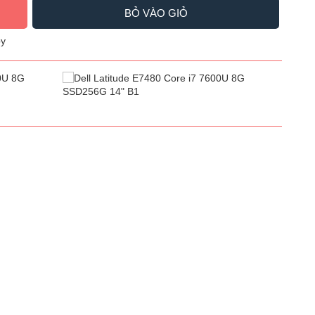
BỎ VÀO GIỎ
y