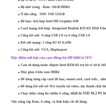
Bộ nhớ trong - Ram:
16GB DDR4
Ổ đĩa cứng - SSD:
SSD 512GB
Đồ họa: tích hợp Intel HD Graphics 630
Card mạng tích hợp: Integrated Realtek RTL811 HSD Eth
Cổng kết nối: 4 cổng USB 2.0 và 4 cổng USB 3.0
Kết nối mạng: 1 cổng RJ-45 (LoM)
Cổng kết nối: VGA, Displayport
Đặc điểm nổi bật của case đồng bộ HP 600G4 SFF:
Case sử dụng main chipset Intel B250 hỗ trợ bộ vi xử lý th
Máy gồm 4 khe ram DDR4
Dễ dàng nâng cấp card đồ họa, sound card, card wifi... nhờ
Dễ dàng kết nối tới Tivi truyền tải video, âm thanh chấ
, nhất là SSD M.2 PCIe
Chạy dược cùng lúc nhiều ổ cứng
Việc nâng cấp Ram, ổ cứng, và linh kiện rất dễ dàng.