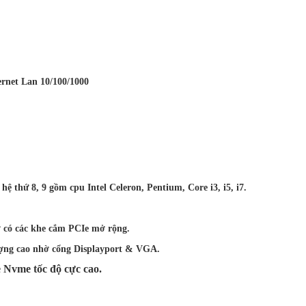
ernet Lan 10/100/1000
ế hệ thứ 8, 9 gồm cpu Intel Celeron, Pentium, Core i3, i5, i7.
 có các khe cắm PCIe mở rộng.
t lượng cao nhờ cổng Displayport & VGA.
 Nvme tốc độ cực cao.