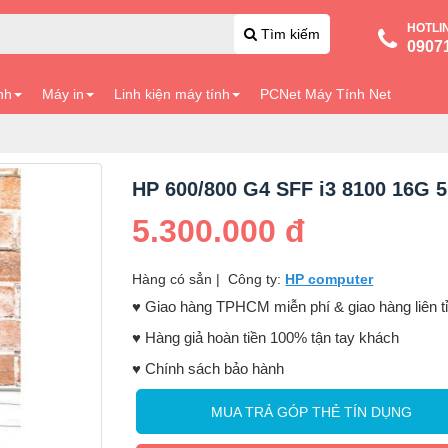
HOTLI
Tìm kiếm
0907
nh
Máy in
Linh kiện máy tính
PCNet Máy Tính Net
HP 600/800 G4 SFF i3 8100 16G 
5.300.000 đ
Hàng có sẳn
|
Công ty:
HP computer
♥️ Giao hàng TPHCM miễn phí & giao hàng liên t
♥️ Hàng giả hoàn tiền 100% tận tay khách
♥️ Chính sách bảo hành
MUA TRẢ GÓP THẺ TÍN DỤNG