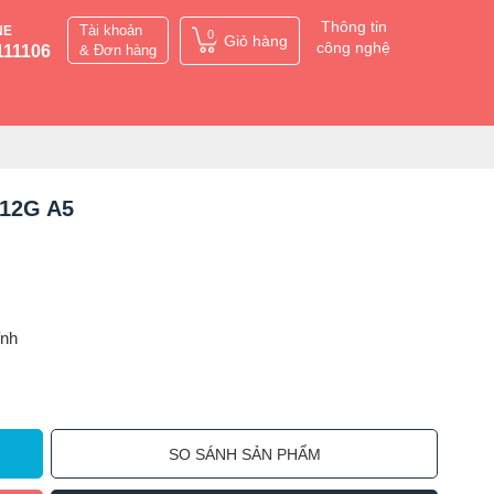
Thông tin
Tài khoản
NE
0
Giỏ hàng
công nghệ
111106
& Đơn hàng
512G A5
ỉnh
SO SÁNH SẢN PHẨM